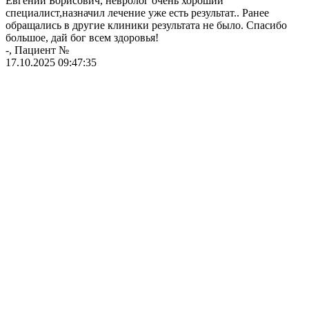
Евгений Борисович, невролог очень хороший
м
специалист,назначил лечение уже есть результат.. Ранее
п
обращались в другие клиники результата не было. Спасибо
П
большое, дай бог всем здоровья!
д
-, Пациент №
-
17.10.2025 09:47:35
0