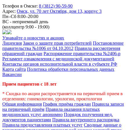
Телефон в Омске:
8 (3812) 90-59-90
Адрес:
Омск, ул. 70 лет Октября, дом 13, корпус 3
Пн–Сб 8:00–20:00
ВС - неприемный день
(коллцентр 9:00 - 19:00)
Узнавайте о новостях и акциях
Лицензия
Закон о защите прав потребителей
Постановление
правительства №1006 от 04.10.2012
Правила рассмотрения
обращений граждан
Распоряжение правительства №2406-р
Регламент ознакомления с медицинской документацией
Контакты органов исполнительной власти в субъекте РФ
Карта сайта
Политика обработки персональных данных
Вакансии
Прием пациентов с 18 лет
* Скидка по акции распространяется на первичный прием в
отделениях: гинекологии, урологии, проктологии
Общая информация
График приёма граждан
Правила записи
на первичный приём
Правила оказания платных
медицинских услуг анонимно
Порядок получения мед.
документов пациентами
Правила внутреннего распорядка
Правила предоставления платных услуг
Сводные данные о