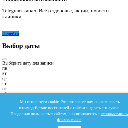
Telegram-канал. Всё о здоровье, акции, новости
клиники
Перейти
Выбор даты
Выберите дату для записи
пн
вт
ср
чт
пт
сб
вс
Мы используем cookie. Это позволяет нам анализировать
пн
взаимодействие посетителей с сайтом и делать его лучше.
вт
Продолжая пользоваться сайтом, вы соглашаетесь с
использование
ср
чт
файлов cookie
.
пт