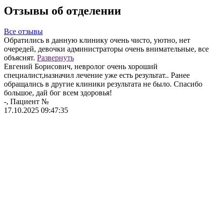
Отзывы об отделении
Все отзывы
Обратились в данную клинику очень чисто, уютно, нет
О
очередей, девочки администраторы очень внимательные, все
С
объяснят.
Развернуть
п
Евгений Борисович, невролог очень хороший
м
специалист,назначил лечение уже есть результат.. Ранее
п
обращались в другие клиники результата не было. Спасибо
П
большое, дай бог всем здоровья!
д
-, Пациент №
-
17.10.2025 09:47:35
0