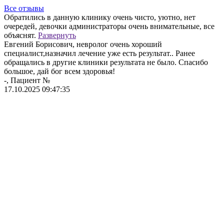
Все отзывы
Обратились в данную клинику очень чисто, уютно, нет
О
очередей, девочки администраторы очень внимательные, все
С
объяснят.
Развернуть
п
Евгений Борисович, невролог очень хороший
м
специалист,назначил лечение уже есть результат.. Ранее
п
обращались в другие клиники результата не было. Спасибо
П
большое, дай бог всем здоровья!
д
-, Пациент №
-
17.10.2025 09:47:35
0