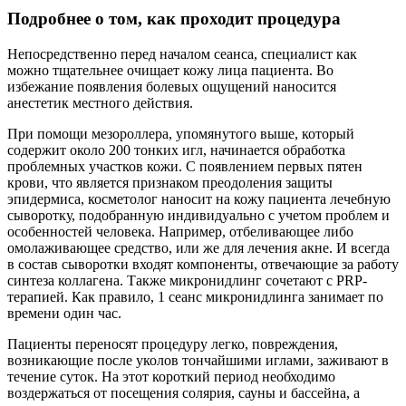
Подробнее о том, как проходит процедура
Непосредственно перед началом сеанса, специалист как
можно тщательнее очищает кожу лица пациента. Во
избежание появления болевых ощущений наносится
анестетик местного действия.
При помощи мезороллера, упомянутого выше, который
содержит около 200 тонких игл, начинается обработка
проблемных участков кожи. С появлением первых пятен
крови, что является признаком преодоления защиты
эпидермиса, косметолог наносит на кожу пациента лечебную
сыворотку, подобранную индивидуально с учетом проблем и
особенностей человека. Например, отбеливающее либо
омолаживающее средство, или же для лечения акне. И всегда
в состав сыворотки входят компоненты, отвечающие за работу
синтеза коллагена. Также микронидлинг сочетают с PRP-
терапией. Как правило, 1 сеанс микронидлинга занимает по
времени один час.
Пациенты переносят процедуру легко, повреждения,
возникающие после уколов тончайшими иглами, заживают в
течение суток. На этот короткий период необходимо
воздержаться от посещения солярия, сауны и бассейна, а