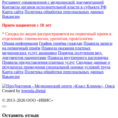
Регламент ознакомления с медицинской документацией
Контакты органов исполнительной власти в субъекте РФ
Карта сайта
Политика обработки персональных данных
Вакансии
Прием пациентов с 18 лет
* Скидка по акции распространяется на первичный прием в
отделениях: гинекологии, урологии, проктологии
Общая информация
График приёма граждан
Правила записи
на первичный приём
Правила оказания платных
медицинских услуг анонимно
Порядок получения мед.
документов пациентами
Правила внутреннего распорядка
Правила предоставления платных услуг
Сводные данные о
результатах проведения специальной оценки условий труда
Карта сайта
Политика обработки персональных данных
Вакансии
Created by
legenda.
digital
© 2013–2026 ООО «ИВИС»
Оставить отзыв