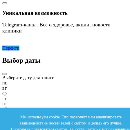
Уникальная возможность
Telegram-канал. Всё о здоровье, акции, новости
клиники
Перейти
Выбор даты
Выберите дату для записи
пн
вт
ср
чт
пт
сб
вс
Мы используем cookie. Это позволяет нам анализировать
пн
взаимодействие посетителей с сайтом и делать его лучше.
вт
Продолжая пользоваться сайтом, вы соглашаетесь с
использование
ср